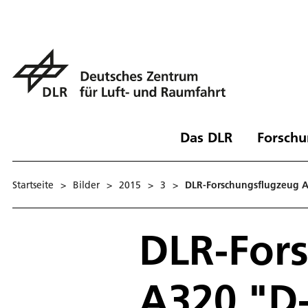
Das DLR
Forschu
Startseite
>
Bilder
>
2015
>
3
>
DLR-Forschungsflugzeug A
DLR-For
A320 "D