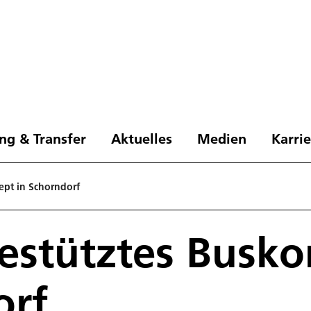
ng & Transfer
Aktuelles
Medien
Karri
ept in Schorndorf
gestütztes Busko
orf