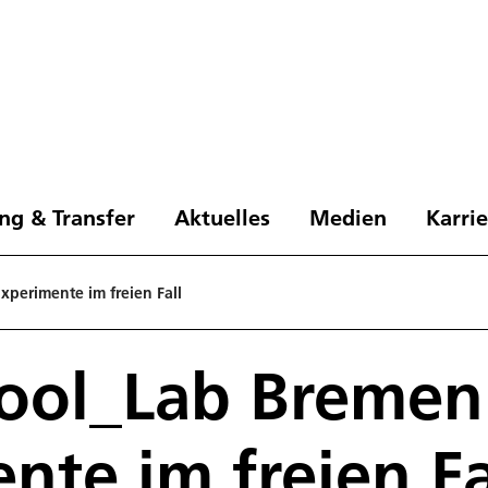
ng & Transfer
Aktuelles
Medien
Karri
perimente im freien Fall
ool_Lab Bremen
nte im freien Fa