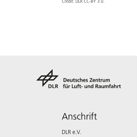
Credit:
DLR CC-BY 3.0.
Anschrift
DLR e.V.