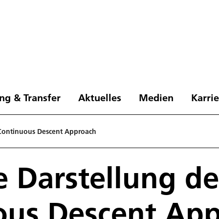
ng & Transfer
Aktuelles
Medien
Karri
 Continuous Descent Approach
e Darstellung de
ous Descent Ap