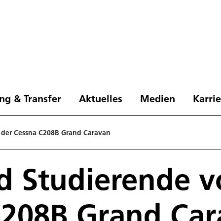
ng & Transfer
Aktuelles
Medien
Karri
 der Cessna C208B Grand Caravan
 Studierende v
C208B Grand Car