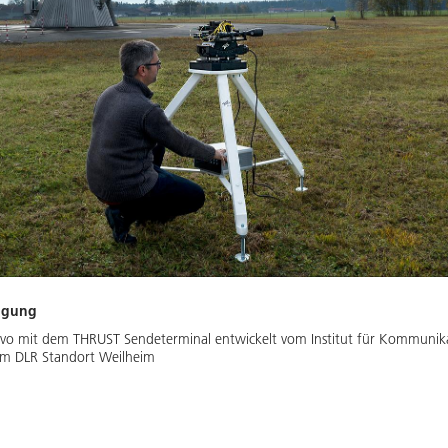
ragung
vo mit dem THRUST Sendeterminal entwickelt vom Institut für Kommunika
am DLR Standort Weilheim