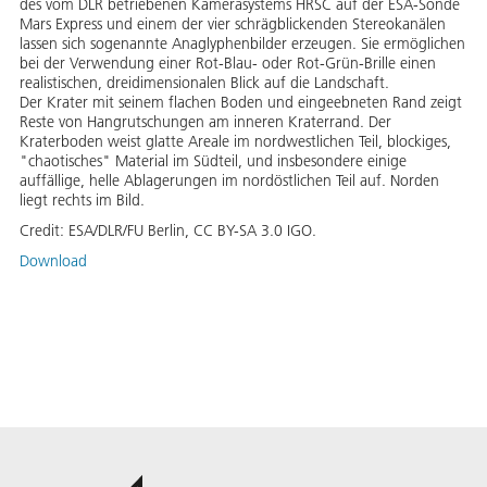
des vom DLR betriebenen Kamerasystems HRSC auf der ESA-Sonde
Mars Express und einem der vier schrägblickenden Stereokanälen
lassen sich sogenannte Anaglyphenbilder erzeugen. Sie ermöglichen
bei der Verwendung einer Rot-Blau- oder Rot-Grün-Brille einen
realistischen, dreidimensionalen Blick auf die Landschaft.
Der Krater mit seinem flachen Boden und eingeebneten Rand zeigt
Reste von Hangrutschungen am inneren Kraterrand. Der
Kraterboden weist glatte Areale im nordwestlichen Teil, blockiges,
"chaotisches" Material im Südteil, und insbesondere einige
auffällige, helle Ablagerungen im nordöstlichen Teil auf. Norden
liegt rechts im Bild.
Credit:
ESA/DLR/FU Berlin, CC BY-SA 3.0 IGO.
Download