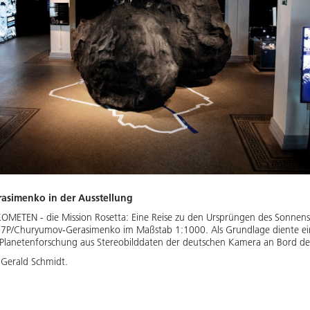
simenko in der Ausstellung
KOMETEN - die Mission Rosetta: Eine Reise zu den Ursprüngen des Sonnens
67P/Churyumov-Gerasimenko im Maßstab 1:1000. Als Grundlage diente ein
ür Planetenforschung aus Stereobilddaten der deutschen Kamera an Bord de
Gerald Schmidt.