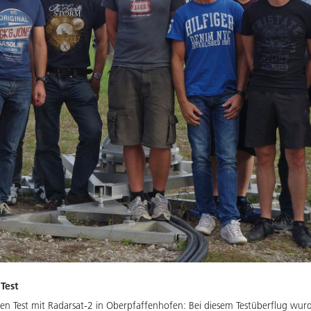
Test
n Test mit Radarsat-2 in Oberpfaffenhofen: Bei diesem Testüberflug wurde 