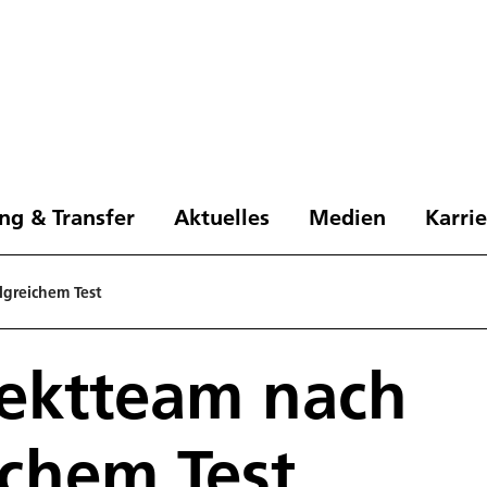
ng & Transfer
Aktuelles
Medien
Karri
lgreichem Test
jektteam nach
ichem Test