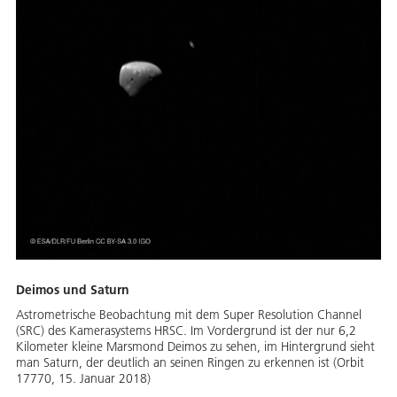
Deimos und Saturn
Astrometrische Beobachtung mit dem Super Resolution Channel
(SRC) des Kamerasystems HRSC. Im Vordergrund ist der nur 6,2
Kilometer kleine Marsmond Deimos zu sehen, im Hintergrund sieht
man Saturn, der deutlich an seinen Ringen zu erkennen ist (Orbit
17770, 15. Januar 2018)