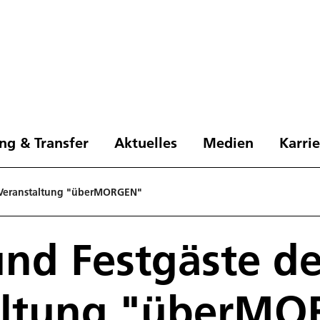
ng & Transfer
Aktuelles
Medien
Karri
 Veranstaltung "überMORGEN"
nd Festgäste de
altung "überM