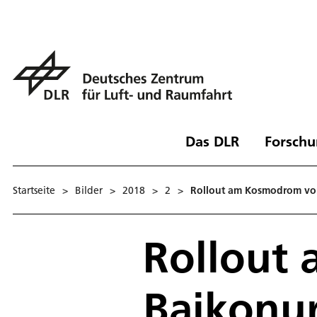
Das DLR
Forschu
Startseite
>
Bilder
>
2018
>
2
>
Rollout am Kosmodrom vo
Rollout
Baikonu