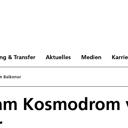
ng & Transfer
Aktuelles
Medien
Karri
n Baikonur
 am Kosmodrom 
r