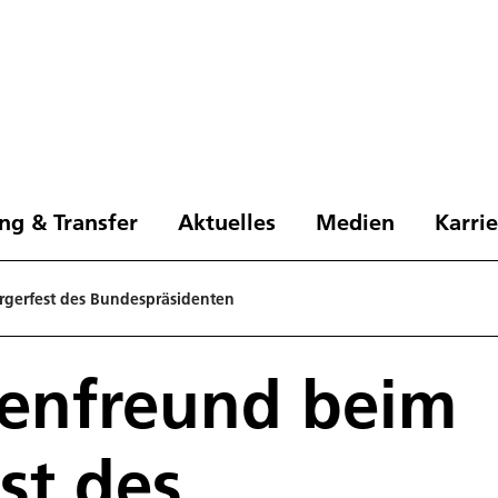
ng & Transfer
Aktuelles
Medien
Karri
rgerfest des Bundespräsidenten
renfreund beim
st des