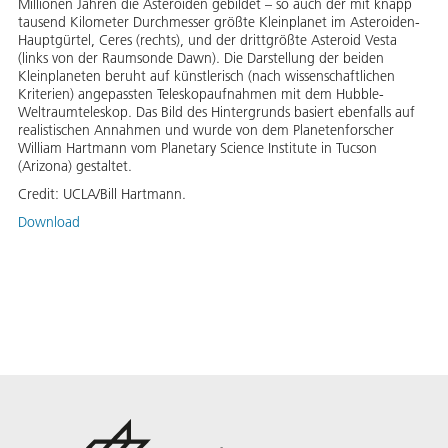
Millionen Jahren die Asteroiden gebildet – so auch der mit knapp
tausend Kilometer Durchmesser größte Kleinplanet im Asteroiden-
Hauptgürtel, Ceres (rechts), und der drittgrößte Asteroid Vesta
(links von der Raumsonde Dawn). Die Darstellung der beiden
Kleinplaneten beruht auf künstlerisch (nach wissenschaftlichen
Kriterien) angepassten Teleskopaufnahmen mit dem Hubble-
Weltraumteleskop. Das Bild des Hintergrunds basiert ebenfalls auf
realistischen Annahmen und wurde von dem Planetenforscher
William Hartmann vom Planetary Science Institute in Tucson
(Arizona) gestaltet.
Credit:
UCLA/Bill Hartmann.
Download