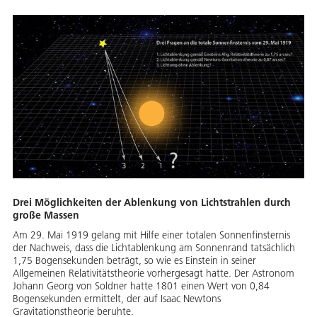
Drei Möglichkeiten der Ablenkung von Lichtstrahlen durch
große Massen
Am 29. Mai 1919 gelang mit Hilfe einer totalen Sonnenfinsternis
der Nachweis, dass die Lichtablenkung am Sonnenrand tatsächlich
1,75 Bogensekunden beträgt, so wie es Einstein in seiner
Allgemeinen Relativitätstheorie vorhergesagt hatte. Der Astronom
Johann Georg von Soldner hatte 1801 einen Wert von 0,84
Bogensekunden ermittelt, der auf Isaac Newtons
Gravitationstheorie beruhte.