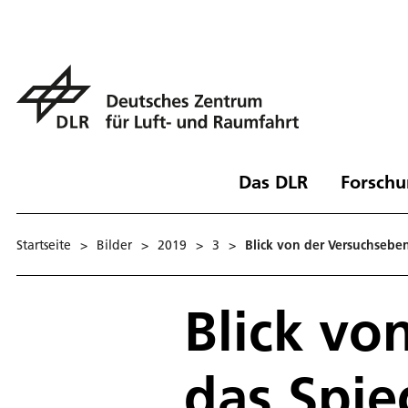
Das DLR
Forschu
Startseite
>
Bilder
>
2019
>
3
>
Blick von der Versuchseben
Blick vo
das Spie