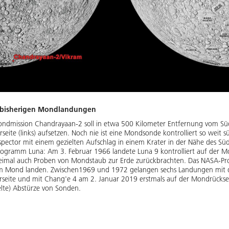
e bisherigen Mondlandungen
ndmission Chandrayaan-2 soll in etwa 500 Kilometer Entfernung vom Süd
eite (links) aufsetzen. Noch nie ist eine Mondsonde kontrolliert so weit 
spector mit einem gezielten Aufschlag in einem Krater in der Nähe des S
ogramm Luna: Am 3. Februar 1966 landete Luna 9 kontrolliert auf der M
dreimal auch Proben von Mondstaub zur Erde zurückbrachten. Das NASA-P
em Mond landen. Zwischen1969 und 1972 gelangen sechs Landungen mit 
eite und mit Chang'e 4 am 2. Januar 2019 erstmals auf der Mondrückseit
lte) Abstürze von Sonden.