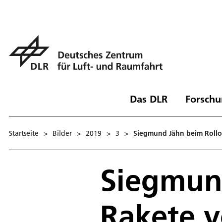
Das DLR
Forschu
Startseite
>
Bilder
>
2019
>
3
>
Siegmund Jähn beim Rollo
Siegmund
Rakete v