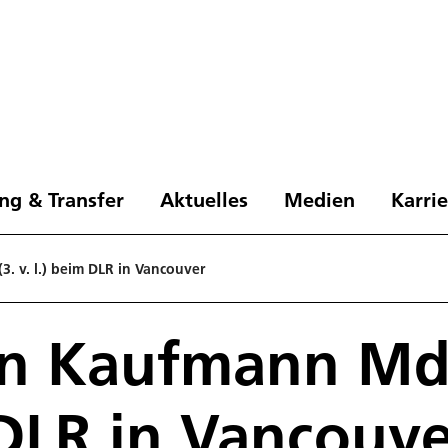
ng & Transfer
Aktuelles
Medien
Karri
. v. l.) beim DLR in Vancouver
an Kaufmann MdB
 DLR in Vancouv