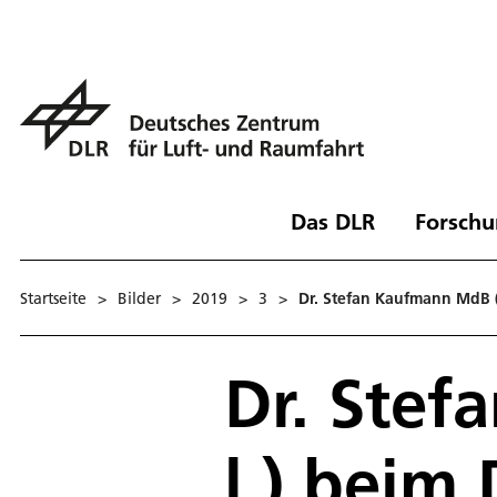
Das DLR
Forschu
Startseite
>
Bilder
>
2019
>
3
>
Dr. Stefan Kaufmann MdB (3
Dr. Stef
l.) beim