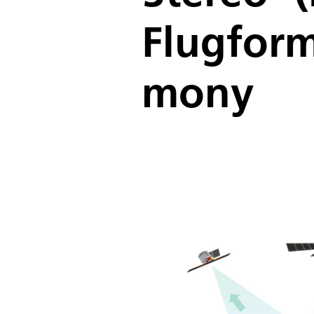
Flugform
mony