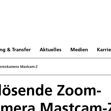
ng & Transfer
Aktuelles
Medien
Karri
ereokamera Mastcam-Z
lösende Zoom-
amera Mastcam-