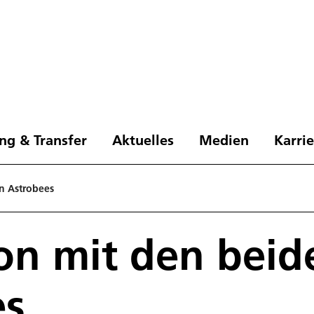
ng & Transfer
Aktuelles
Medien
Karri
n Astrobees
on mit den beid
es