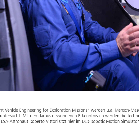
t Vehicle Engineering for Exploration Missions“ werden u.a. Mensch-Masc
 untersucht. Mit den daraus gewonnenen Erkenntnissen werden die techni
 ESA-Astronaut Roberto Vittori sitzt hier im DLR-Robotic Motion Simulat