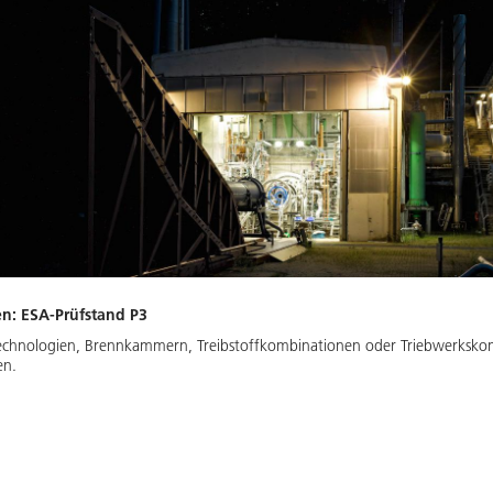
en: ESA-Prüfstand P3
echnologien, Brennkammern, Treibstoffkombinationen oder Triebwerkskomp
en.