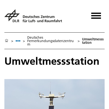
Deutsches
Umweltmesss
>
>
Fernerkundungsdatenzentru
>
tation
m
Umweltmessstation