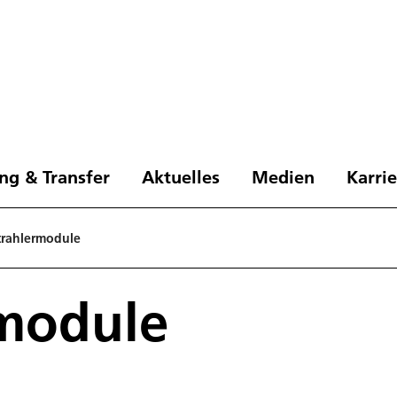
ng & Transfer
Aktuelles
Medien
Karri
trahlermodule
rmodule