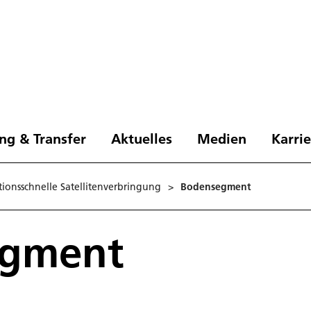
ng & Transfer
Aktuelles
Medien
Karri
onsschnelle Satellitenverbringung
>
Bodensegment
egment