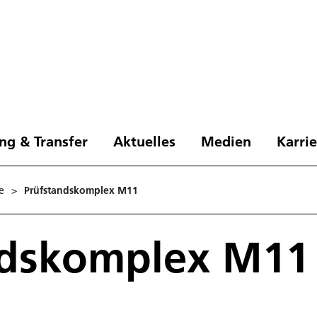
ng & Transfer
Aktuelles
Medien
Karri
e
>
Prüfstandskomplex M11
ndskomplex M11