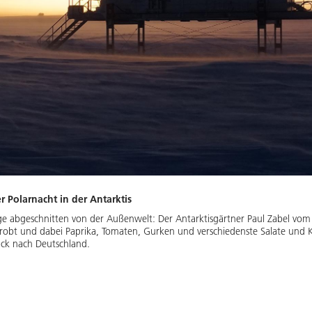
Polarnacht in der Antarktis
age abgeschnitten von der Außenwelt: Der Antarktisgärtner Paul Zabel v
bt und dabei Paprika, Tomaten, Gurken und verschiedenste Salate und Kr
ück nach Deutschland.