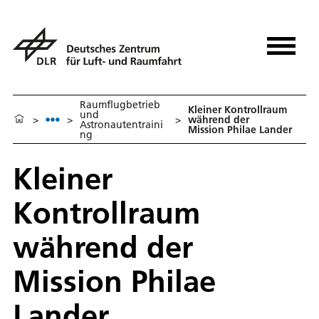
Raumflugbetrieb
Kleiner Kontrollraum
und
>
>
>
während der
Astronautentraini
Mission Philae Lander
ng
Kleiner
Kontrollraum
während der
Mission Philae
Lander