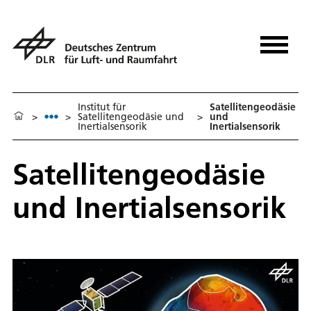
Institut für
Satellitengeodäsie
>
>
Satellitengeodäsie und
>
und
Inertialsensorik
Inertialsensorik
Satellitengeodäsie
und Inertialsensorik