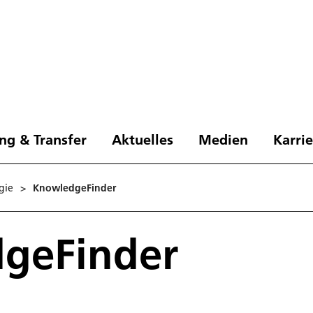
ng & Transfer
Aktuelles
Medien
Karri
gie
>
KnowledgeFinder
geFinder