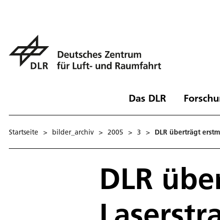
Das DLR
Forschu
Startseite
>
bilder_archiv
>
2005
>
3
>
DLR überträgt erstm
DLR über
Laserstr