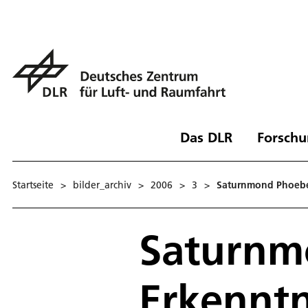
Das DLR
Forschu
Startseite
>
bilder_archiv
>
2006
>
3
>
Saturnmond Phoebe
Saturnm
Erkenntn