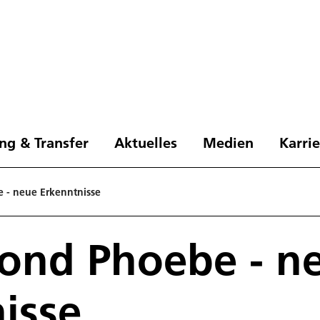
ng & Transfer
Aktuelles
Medien
Karri
 - neue Erkenntnisse
ond Phoebe - n
isse