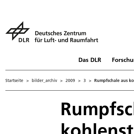
Das DLR
Forschu
Startseite
>
bilder_archiv
>
2009
>
3
>
Rumpfschale aus koh
Rumpfsc
kohlenst