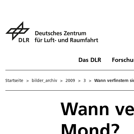
Das DLR
Forschu
Startseite
>
bilder_archiv
>
2009
>
3
>
Wann verfinstern s
Wann ver
Mond?