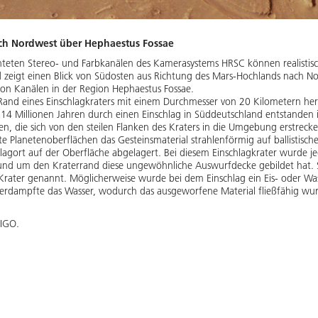
ach Nordwest über Hephaestus Fossae
hteten Stereo- und Farbkanälen des Kamerasystems HRSC können realistisch
d zeigt einen Blick von Südosten aus Richtung des Mars-Hochlands nach N
von Kanälen in der Region Hephaestus Fossae.
 Rand eines Einschlagkraters mit einem Durchmesser von 20 Kilometern hera
 14 Millionen Jahren durch einen Einschlag in Süddeutschland entstanden is
, die sich von den steilen Flanken des Kraters in die Umgebung erstrecke
te Planetenoberflächen das Gesteinsmaterial strahlenförmig auf ballistis
lagort auf der Oberfläche abgelagert. Bei diesem Einschlagkrater wurde j
 rund um den Kraterrand diese ungewöhnliche Auswurfdecke gebildet hat
rater genannt. Möglicherweise wurde bei dem Einschlag ein Eis- oder Wass
verdampfte das Wasser, wodurch das ausgeworfene Material fließfähig wu
 IGO.