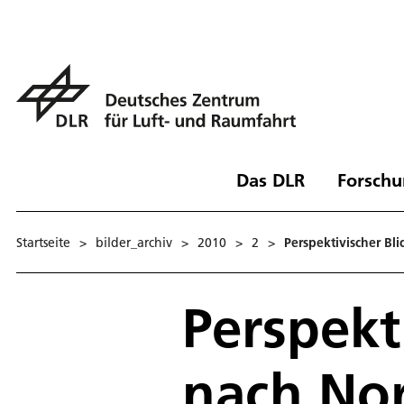
Das DLR
Forschu
Startseite
>
bilder_archiv
>
2010
>
2
>
Perspektivischer B
Perspekt
nach No