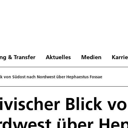
ng & Transfer
Aktuelles
Medien
Karri
lick von Südost nach Nordwest über Hephaestus Fossae
ivischer Blick v
rdwest über He