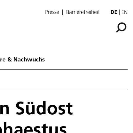
Presse
Barrierefreiheit
DE
EN
ere & Nachwuchs
on Südost
phaestus