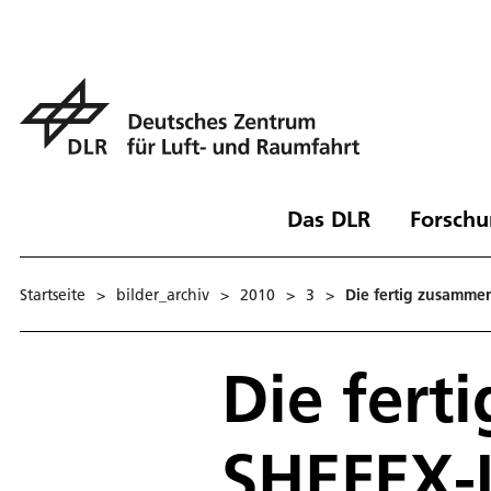
Das DLR
Forschu
Startseite
>
bilder_archiv
>
2010
>
3
>
Die fertig zusamme
Die fer
SHEFEX-I