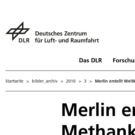
Das DLR
Forschu
Startseite
>
bilder_archiv
>
2010
>
3
>
Merlin erstellt Wel
Merlin e
Methank