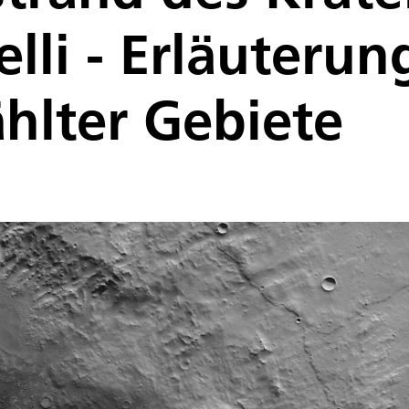
elli - Erläuteru
hlter Gebiete