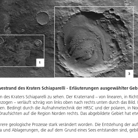
estrand des Kraters Schiaparelli - Erläuterungen ausgewählter Geb
en des Kraters Schiaparelli zu sehen. Der Kraterrand – von linearen, in Ric
zogen – verläuft schräg von links oben nach rechts unten durch das Bild. I
n. Bedingt durch die Aufnahmetechnik der HRSC und der polaren, in No
 Draufsichten auf die Region Norden rechts. Das abgebildete Gebiet hat e
ehrere geologische Prozesse stark verändert worden. Die Entstehung der au
va und Ablagerungen, die auf dem Grund eines Sees entstanden sind, gebilde