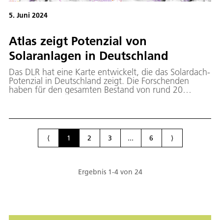
5. Juni 2024
Atlas zeigt Potenzial von
Solaranlagen in Deutschland
Das DLR hat eine Karte entwickelt, die das Solardach-
Potenzial in Deutschland zeigt. Die Forschenden
haben für den gesamten Bestand von rund 20
Millionen Gebäuden Solarenergie-Potenziale
ermitteln. Dazu wurden Luftbilder und
Geobasisdaten mit KI-Methoden verarbeitet. Die
Ergebnisse sind unter eosolar.dlr.de öffentlich
zugänglich.
⟨
1
2
3
...
6
⟩
Ergebnis
1
-
4
von
24