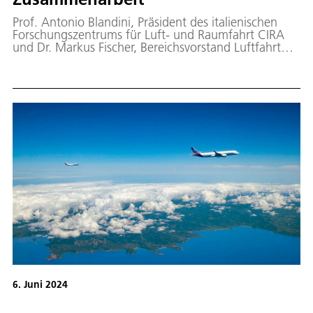
Prof. Antonio Blandini, Präsident des italienischen
Forschungszentrums für Luft- und Raumfahrt CIRA
und Dr. Markus Fischer, Bereichsvorstand Luftfahrt
des DLR, unterzeichneten eine Absichtserklärung. Das
Abkommen legt den Grundstein für eine intensivierte
Kooperation beider Forschungseinrichtungen.
Zukünftig wollen DLR und CIRA das Spektrum
gemeinsamer Arbeiten und Projekte in der Luft- und
Raumfahrtforschung ausbauen.
6. Juni 2024