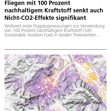
Fliegen mit 100 Prozent
nachhaltigem Kraftstoff senkt auch
Nicht-CO2-Effekte signifikant
Weltweit erste Flugzeugmessungen zur Verwendung
von 100 Prozent nachhaltigem Kraftstoff (SAF,
Sustainable Aviation Fuel) in beiden Triebwerken
eines großen Verkehrsflugzeugs zeigen: Mit 100
Prozent SAF werden deutlich weniger Rußpartikel
emittiert und es bilden sich weniger Eiskristalle in
Kondensstreifen. Bei der ECLIF3-Studie (Emission and
Climate Impact of Alternative Fuels) haben das
Deutsche Zentrum für Luft- und Raumfahrt (DLR), die
Unternehmen Airbus und Rolls-Royce sowie der SAF-
Hersteller Neste zusammengearbeitet.