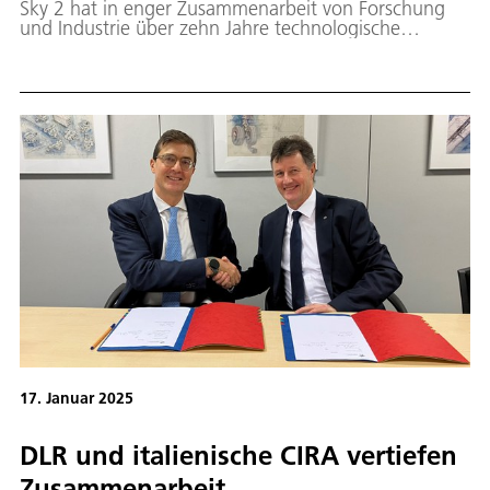
Sky 2 hat in enger Zusammenarbeit von Forschung
und Industrie über zehn Jahre technologische
Innovationen für eine klimaverträglichere, leisere und
effizientere Luftfahrt geliefert. Neue
Luftfahrttechnologien haben vielfältige ökologische,
wirtschaftliche und gesellschaftliche Auswirkungen,
die ganzheitlich betrachtet und analysiert werden
müssen. Dazu ist der abschließende Bericht des vom
DLR geleiteten „Technology Evaluator“ erschienen.
Dieser bewertet systematisch die Potenziale der in
Clean Sky 2 entwickelten technologischen
Innovationen. Der Bericht kommt zu dem Schluss,
dass die im Rahmen des Programms entwickelten
Technologien erheblich zur Reduzierung der
Klimawirkung des Luftverkehrs beitragen können.
Das DLR war an insgesamt 27 Projekten innerhalb
von Clean Sky 2 beteiligt. Viele Ergebnisse fließen in
das nun laufende Nachfolgeprogramm Clean
Aviation ein.
17. Januar 2025
DLR und italienische CIRA vertiefen
Zusammenarbeit