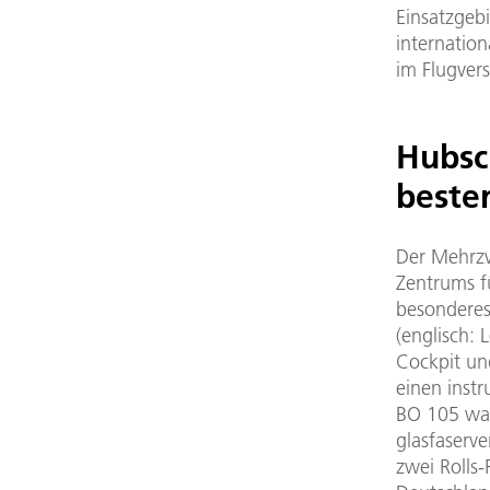
Einsatzgeb
internation
im Flugver
Hubsc
beste
Der Mehrzw
Zentrums f
besonderes
(englisch: 
Cockpit und
einen inst
BO 105 war
glasfaserv
zwei Rolls-