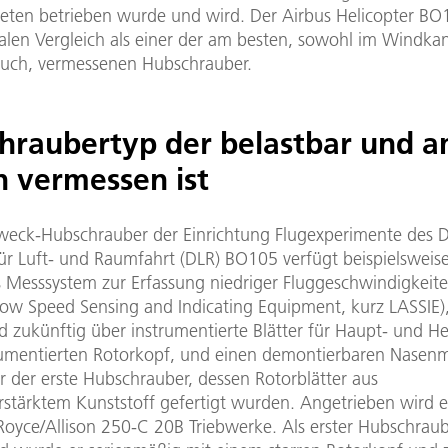
ieten betrieben wurde und wird. Der Airbus Helicopter BO1
alen Vergleich als einer der am besten, sowohl im Windkan
such, vermessenen Hubschrauber.
hraubertyp der belastbar und 
n vermessen ist
eck-Hubschrauber der Einrichtung Flugexperimente des 
ür Luft- und Raumfahrt (DLR) BO105 verfügt beispielsweise
 Messsystem zur Erfassung niedriger Fluggeschwindigkeit
Low Speed Sensing and Indicating Equipment, kurz LASSIE),
 zukünftig über instrumentierte Blätter für Haupt- und He
rumentierten Rotorkopf, und einen demontierbaren Nasenm
 der erste Hubschrauber, dessen Rotorblätter aus
erstärktem Kunststoff gefertigt wurden. Angetrieben wird 
Royce/Allison 250-C 20B Triebwerke. Als erster Hubschraub