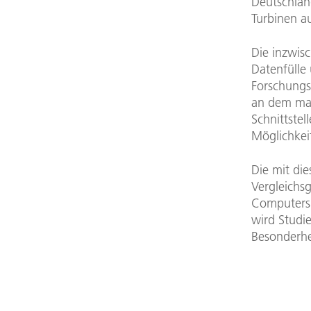
Deutschlan
Turbinen au
Die inzwis
Datenfülle
Forschungsz
an dem man
Schnittstel
Möglichkei
Die mit di
Vergleichs
Computers
wird Studi
Besonderhe