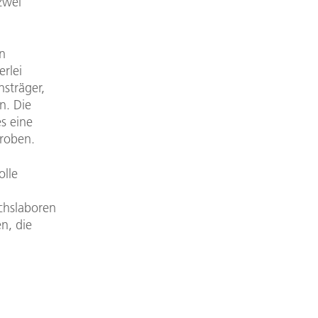
zwei
en
rlei
nsträger,
n. Die
es eine
proben.
olle
chslaboren
n, die