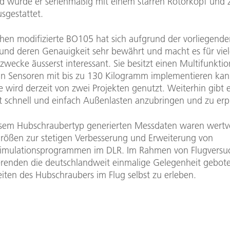
d wurde er serienmäßig mit einem starren Rotorkopf und 
sgestattet.
chen modifizierte BO105 hat sich aufgrund der vorliegend
 und deren Genauigkeit sehr bewährt und macht es für viele
wecke äusserst interessant. Sie besitzt einen Multifunktio
 Sensoren mit bis zu 130 Kilogramm implementieren kan
le wird derzeit von zwei Projekten genutzt. Weiterhin gibt 
t schnell und einfach Außenlasten anzubringen und zu er
esem Hubschraubertyp generierten Messdaten waren wertv
größen zur stetigen Verbesserung und Erweiterung von
imulationsprogrammen im DLR. Im Rahmen von Flugversu
erenden die deutschlandweit einmalige Gelegenheit gebote
iten des Hubschraubers im Flug selbst zu erleben.