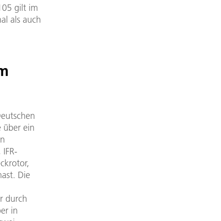
05 gilt im
al als auch
am
Deutschen
 über ein
en
 IFR-
ckrotor,
ast. Die
er durch
er in