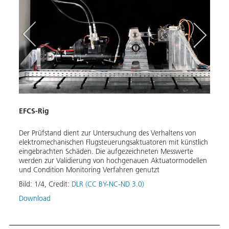
EFCS-Rig
Modu
Der Prüfstand dient zur Untersuchung des Verhaltens von
Modul
stems
elektromechanischen Flugsteuerungsaktuatoren mit künstlich
eines
eingebrachten Schäden. Die aufgezeichneten Messwerte
Bild:
werden zur Validierung von hochgenauen Aktuatormodellen
und Condition Monitoring Verfahren genutzt
Down
Bild:
1
/
4
,
Credit:
DLR (CC BY-NC-ND 3.0)
Download