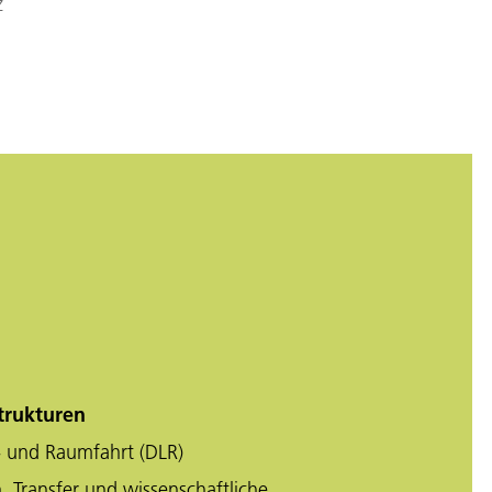
z
trukturen
- und Raumfahrt (DLR)
, Transfer und wissenschaftliche