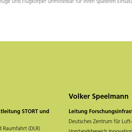
uge und Flugkörper unmittelbar für ihren späteren Einsat
Volker Speelmann
ktleitung STORT und
Leitung Forschungsinfras
Deutsches Zentrum für Luft
d Raumfahrt (DLR)
Vorstandsbereich Innovation