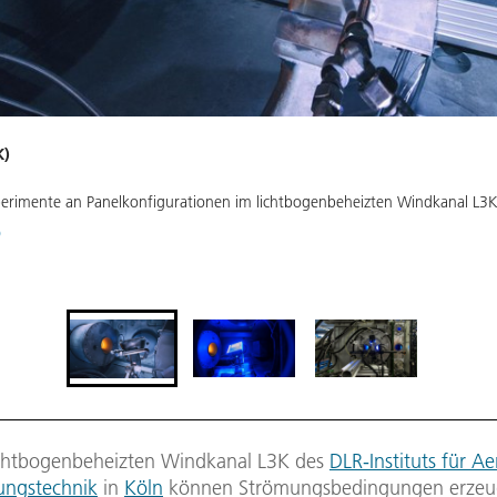
K)
perimente an Panelkonfigurationen im lichtbogenbeheizten Windkanal L3
)
chtbogenbeheizten Windkanal L3K des
DLR-Instituts für A
ungstechnik
in
Köln
können Strömungsbedingungen erzeu