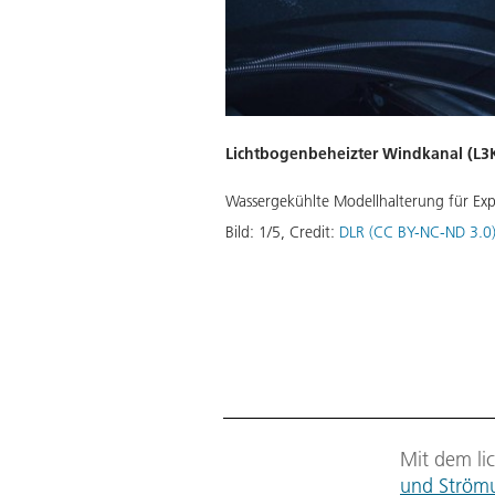
Lichtbogenbeheizter Windkanal (L3
Wassergekühlte Modellhalterung für Ex
Download
Bild:
1
/
5
,
Credit:
DLR (CC BY-NC-ND 3.0
Mit dem li
und Ström