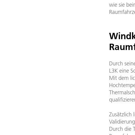
wie sie be
Raumfahrze
Windk
Raum
Durch seine
L3K eine S
Mit dem li
Hochtemper
Thermalsch
qualifiziere
Zusätzlich 
Validierun
Durch die 