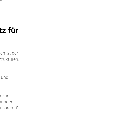
z für
en ist der
trukturen.
n und
n zur
ömungen.
nsoren für