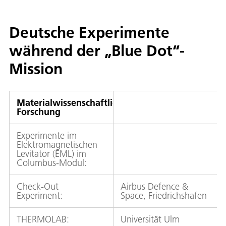
Deutsche Experimente
während der „Blue Dot“-
Mission
Materialwissenschaftliche
Forschung
Experimente im
Elektromagnetischen
Levitator (EML) im
Columbus-Modul:
Check-Out
Airbus Defence &
Experiment:
Space, Friedrichshafen
THERMOLAB:
Universität Ulm