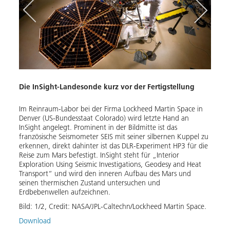
Die InSight-Landesonde kurz vor der Fertigstellung
Inst
Im Reinraum-Labor bei der Firma Lockheed Martin Space in
Das D
Denver (US-Bundesstaat Colorado) wird letzte Hand an
der N
InSight angelegt. Prominent in der Bildmitte ist das
zwei 
französische Seismometer SEIS mit seiner silbernen Kuppel zu
Syste
erkennen, direkt dahinter ist das DLR-Experiment HP3 für die
„Reis
Reise zum Mars befestigt. InSight steht für „Interior
Brems
Exploration Using Seismic Investigations, Geodesy and Heat
angeb
Transport“ und wird den inneren Aufbau des Mars und
ausge
seinen thermischen Zustand untersuchen und
Platt
Erdbebenwellen aufzeichnen.
Solar
Sonne
Bild:
1
/
2
,
Credit:
NASA/JPL-Caltechn/Lockheed Martin Space.
RISE 
Download
Bild: