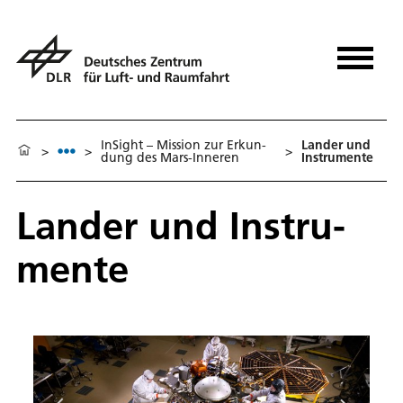
In­Sight – Mission zur Er­kun­
Lan­der und
>
>
>
dung des Mars-In­ne­ren
In­stru­men­te
Lan­der und In­stru­
men­te