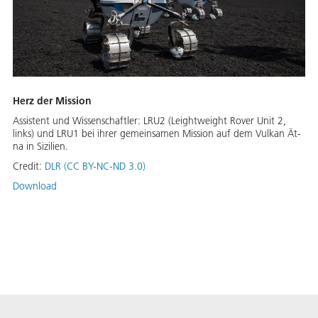
Herz der Mission
As­sis­tent und Wis­sen­schaft­ler: LRU2 (Leight­weight Ro­ver Unit 2,
links) und LRU1 bei ih­rer ge­mein­sa­men Missi­on auf dem Vul­kan Ät­
na in Si­zi­li­en.
Credit:
DLR (CC BY-NC-ND 3.0)
Download