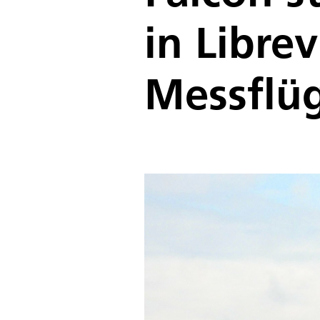
in Libre
Messflü