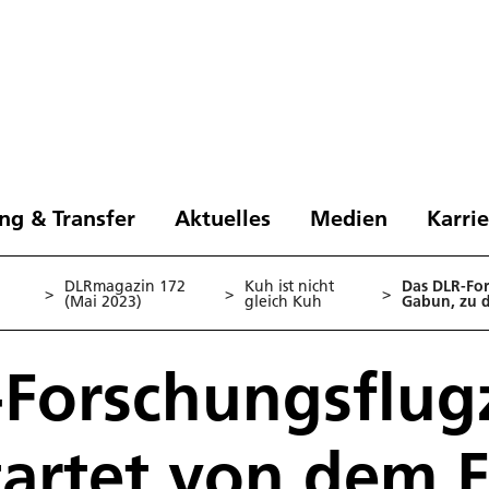
ng & Transfer
Aktuelles
Medien
Karri
DLRmagazin 172
Kuh ist nicht
Das DLR-For
>
>
>
(Mai 2023)
gleich Kuh
Gabun, zu 
-Forschungsflug
tartet von dem F