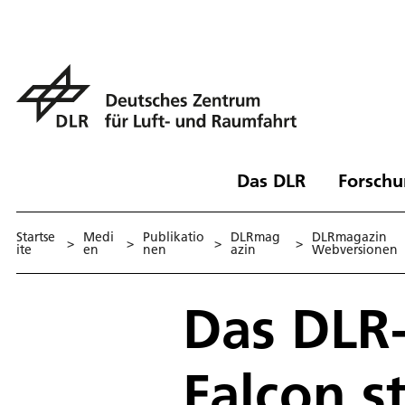
Das DLR
Forschu
Startse
Medi
Publikatio
DLRmag
DLRmagazin
>
>
>
>
ite
en
nen
azin
Webversionen
Das DLR
Falcon s