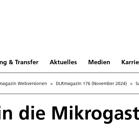
ng & Transfer
Aktuelles
Medien
Karri
magazin Webversionen
>
DLRmagazin 176 (November 2024)
>
S
 in die Mikrogas