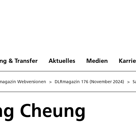
ng & Transfer
Aktuelles
Medien
Karri
magazin Webversionen
>
DLRmagazin 176 (November 2024)
>
S
ng Cheung